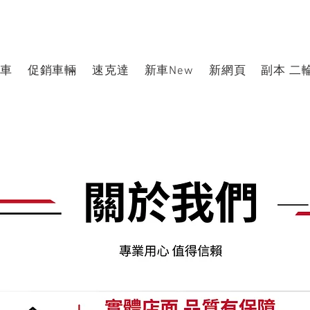
車
促銷車輛
速克達
新車New
新網頁
副本 二輪收