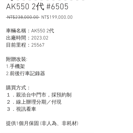
AK550 2代 #6505
Regular
Sale
 NT$238,000.00 
NT$199,000.00
Price
Price
車輛名稱：AK550 2代
出廠時間：2023.02
目前里程：25567
附贈改裝:
1.手機架
2.前後行車記錄器
購買方式：
１．親洽台中門市，採預約制
２．線上辦理分期／付現
３．視訊看車
提供1個月保固 (非人為、非耗材)