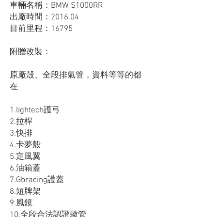
車輛名稱：BMW S1000RR
出廠時間：2016.04
目前里程：16795
附贈改裝：
原廠殼、全段排氣管，資料等等的都
在
1.lightech護弓
2.拉桿
3.快排
4.卡夢殼
5.定風翼
6.油箱蓋
7.Gbracing護蓋
8.短牌架
9.風鏡
10.全段合法認證蠍管