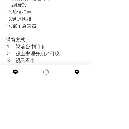
11.副廠殼
12.加溫把手
13.進退快排
14.電子避震器
購買方式：
１．親洽台中門市
２．線上辦理分期／付現
３．視訊看車
（現況交車，不保固，不議價）
運送方式：
１．台中自取
２．外縣市托運
賞車地點