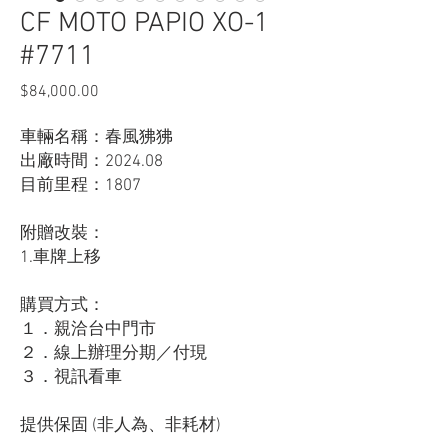
CF MOTO PAPIO XO-1
#7711
$84,000.00
價
格
車輛名稱：春風狒狒
出廠時間：2024.08
目前里程：1807
附贈改裝：
1.車牌上移
購買方式：
１．親洽台中門市
２．線上辦理分期／付現
３．視訊看車
提供保固 (非人為、非耗材)