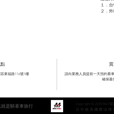
１．台
２．外
地點
賞
東區東福路116號1樓
請向業務人員提前一天預約看
確保最
Copyright © 202
光就是騎著車旅行
台中精英國際法律