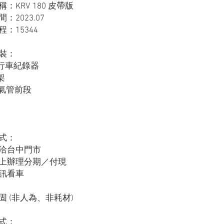
格
：KRV 180 皮帶版
：2023.07
：15344
裝：
後行車紀錄器
架
排氣管前段
式：
洽台中門市
上辦理分期／付現
訊看車
固 (非人為、非耗材)
式：