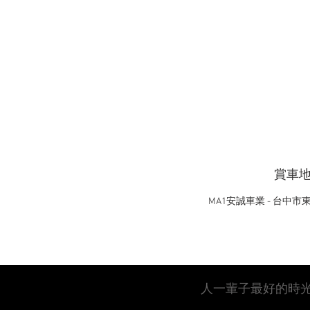
賞車
MA1安誠車業 - 台中市
人一輩子最好的時