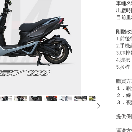
車輛名稱
出廠時間
目前里程
附贈改
1.前
2.手機
3.CR
4.握把
5.拉桿
購買方
１．親
２．線
３．視
提供保
運送方