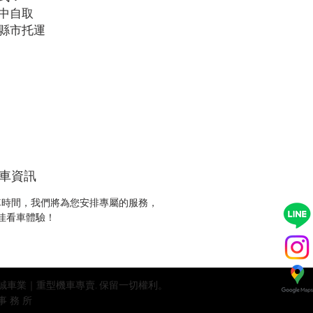
中自取
縣市托運
車資訊
車時間，我們將為您安排專屬的服務，
佳看車體驗！
5 MA1安誠車業｜重型機車專賣. 保留一切權利。
事務所