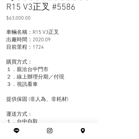
R15 V3正叉 #5586
$63,000.00
價
格
車輛名稱：R15 V3正叉
出廠時間：2020.09
目前里程：1724
購買方式：
１．親洽台中門市
２．線上辦理分期／付現
３．視訊看車
提供保固 (非人為、非耗材)
運送方式：
１．台中自取
２．外縣市托運