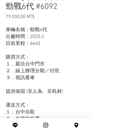
勁戰6代 #6092
Giá
79.000,00 NT$
車輛名稱：勁戰6代
出廠時間：2025.2
目前里程：6640
購買方式：
１．親洽台中門市
２．線上辦理分期／付現
３．視訊看車
提供保固 (非人為、非耗材)
運送方式：
１．台中自取
２．外縣市托運