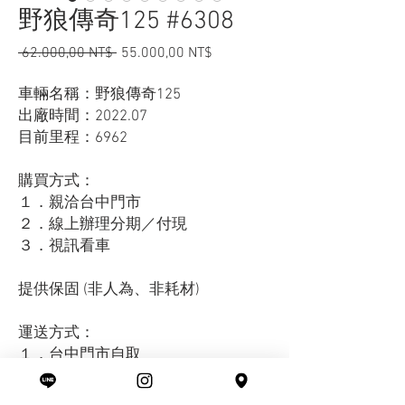
野狼傳奇125 #6308
Giá
Giá
 62.000,00 NT$ 
55.000,00 NT$
thông
bán
thường
rẻ
車輛名稱：野狼傳奇125
出廠時間：2022.07
目前里程：6962
購買方式：
１．親洽台中門市
２．線上辦理分期／付現
３．視訊看車
提供保固 (非人為、非耗材)
運送方式：
１．台中門市自取
２．外縣市托運 (托運費另計)